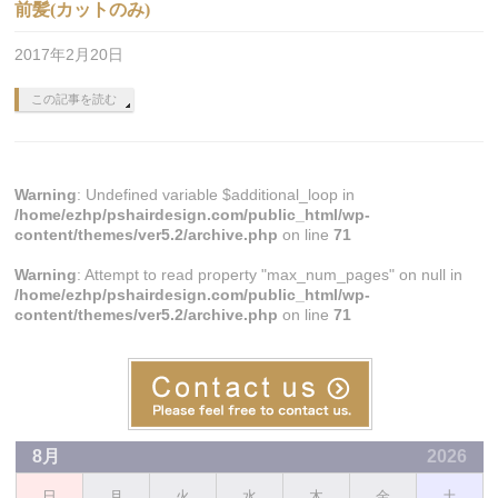
前髪(カットのみ)
2017年2月20日
この記事を読む
Warning
: Undefined variable $additional_loop in
/home/ezhp/pshairdesign.com/public_html/wp-
content/themes/ver5.2/archive.php
on line
71
Warning
: Attempt to read property "max_num_pages" on null in
/home/ezhp/pshairdesign.com/public_html/wp-
content/themes/ver5.2/archive.php
on line
71
8月
2026
日
月
火
水
木
金
土