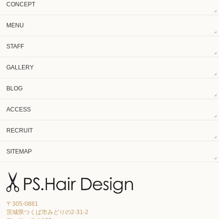
CONCEPT
MENU
STAFF
GALLERY
BLOG
ACCESS
RECRUIT
SITEMAP
〒305-0881
茨城県つくば市みどりの2-31-2